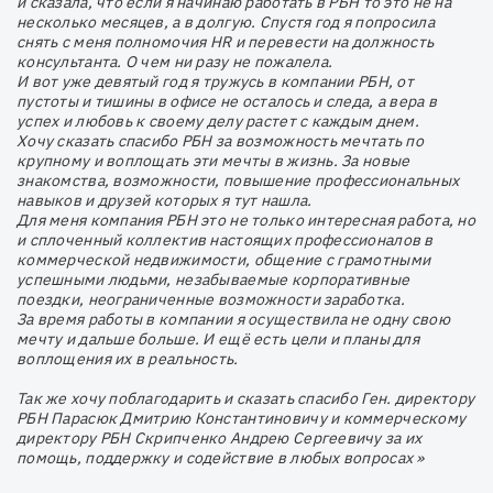
и сказала, что если я начинаю работать в РБН то это не на
несколько месяцев, а в долгую. Спустя год я попросила
снять с меня полномочия HR и перевести на должность
консультанта. О чем ни разу не пожалела.
И вот уже девятый год я тружусь в компании РБН, от
пустоты и тишины в офисе не осталось и следа, а вера в
успех и любовь к своему делу растет с каждым днем.
Хочу сказать спасибо РБН за возможность мечтать по
крупному и воплощать эти мечты в жизнь. За новые
знакомства, возможности, повышение профессиональных
навыков и друзей которых я тут нашла.
Для меня компания РБН это не только интересная работа, но
и сплоченный коллектив настоящих профессионалов в
коммерческой недвижимости, общение с грамотными
успешными людьми, незабываемые корпоративные
поездки, неограниченные возможности заработка.
За время работы в компании я осуществила не одну свою
мечту и дальше больше. И ещё есть цели и планы для
воплощения их в реальность.
Так же хочу поблагодарить и сказать спасибо Ген. директору
РБН Парасюк Дмитрию Константиновичу и коммерческому
директору РБН Скрипченко Андрею Сергеевичу за их
помощь, поддержку и содействие в любых вопросах »