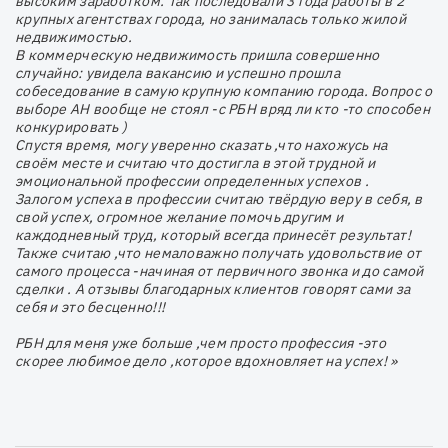
высоким заработком. Так последовали 3 года работы в 2
крупных агентствах города, но занималась только жилой
недвижимостью.
В коммерческую недвижимость пришла совершенно
случайно: увидела вакансию и успешно прошла
собеседование в самую крупную компанию города. Вопрос о
выборе АН вообще не стоял -с РБН вряд ли кто -то способен
конкурировать )
Спустя время, могу уверенно сказать ,что нахожусь на
своём месте и считаю что достигла в этой трудной и
эмоциональной профессии определенных успехов .
Залогом успеха в профессии считаю твёрдую веру в себя, в
свой успех, огромное желание помочь другим и
каждодневный труд, который всегда принесёт результат!
Также считаю ,что немаловажно получать удовольствие от
самого процесса -начиная от первичного звонка и до самой
сделки . А отзывы благодарных клиентов говорят сами за
себя и это бесценно!!!
РБН для меня уже больше ,чем просто профессия -это
скорее любимое дело ,которое вдохновляет на успех! »