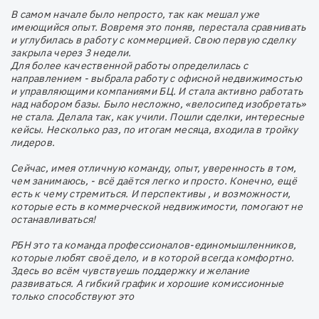
В самом начале было непросто, так как мешал уже
имеющийся опыт. Вовремя это поняв, перестала сравнивать
и углубилась в работу с коммерцией. Свою первую сделку
закрыла через 3 недели.
Для более качественной работы определилась с
направлением - выбрала работу с офисной недвижимостью
и управляющими компаниями БЦ. И стала активно работать
над набором базы. Было несложно, «велосипед изобретать»
не стала. Делала так, как учили. Пошли сделки, интересные
кейсы. Несколько раз, по итогам месяца, входила в тройку
лидеров. ⠀
Сейчас, имея отличную команду, опыт, уверенность в том,
чем занимаюсь, - всё даётся легко и просто. Конечно, ещё
есть к чему стремиться. И перспективы , и возможности,
которые есть в коммерческой недвижимости, помогают не
останавливаться! ⠀
РБН это та команда профессионалов-единомышленников,
которые любят своё дело, и в которой всегда комфортно.
Здесь во всём чувствуешь поддержку и желание
развиваться. А гибкий график и хорошие комиссионные
только способствуют это