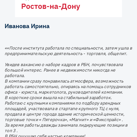
Ростов-на-Дону
Иванова Ирина
««После института работала по специальности, затем ушла в
предпринимательскую деятельность - торговля, общепит.
Увидев вакансию о наборе кадров в РБН, почувствовала
большой интерес. Ранее в недвижимости никогда не
работала.
В компании сразу понравилась атмосфера, возможность
работать самостоятельно, опираясь на помощь сотрудников
офиса - юриста, маркетолога, руководителей компании.
В короткие сроки вышла на стабильный заработок.
Работаю с крупными компаниями по подбору арендных
площадей, участвовала в стартапе крупного ТЦ с нуля,
продала в центре города здание исторической ценности,
торговые точки « Пятерочка», «Магнит» и «Фикспрайс» .
За время работы дважды занимала лидирующие позиции в
топ 3 .
В РБН ощущаю себя частью компании!