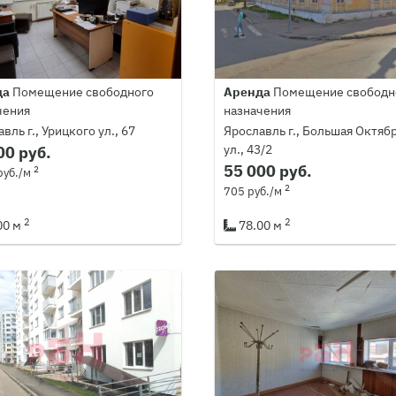
да
Помещение свободного
Аренда
Помещение свободн
чения
назначения
вль г., Урицкого ул., 67
Ярославль г., Большая Октяб
ул., 43/2
00 руб.
55 000 руб.
2
руб./м
2
705 руб./м
2
2
00 м
78.00 м