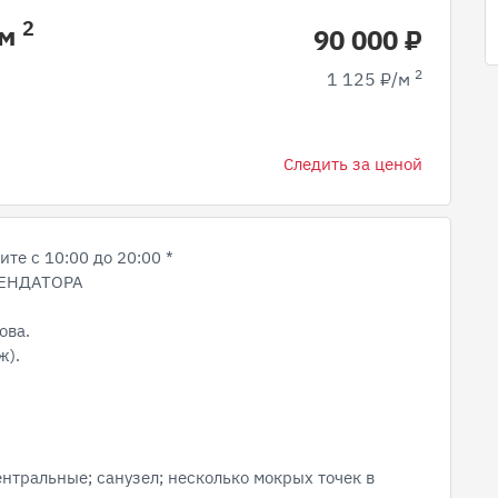
2
 м
90 000 ₽
2
1 125 ₽/м
Следить за ценой
те с 10:00 до 20:00 *
РЕНДАТОРА
ова.
ж).
нтральные; санузел; несколько мокрых точек в