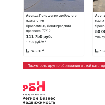
Аренда
Помещение свободного
Арен
назначения
назна
Ярославль г., Ленинградский
Яросла
проспект, 77/12
50 0
111 750 руб.
704 ру
2
1 500 руб./м
2
74.50 м
71.
Посмотреть другие объявления в этой катего