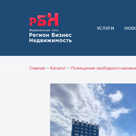
УСЛУГИ
НОВ
Арендаторам
Покупателям
Собственникам
Главная
—
Каталог
—
Помещение свободного назнач