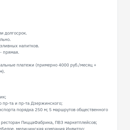
ли долгосрок.
льно.
азливных напитков.
- прямая.
нальные платежи (примерно 4000 руб./месяц +
м).
ик;
 пр-та и пр-та Дзержинского;
спорта порядка 250 м; 5 маршрутов общественного
, ресторан ПиццаФабрика, ПВЗ маркетплейсов;
еБелое, медицинская компания Инвитро;