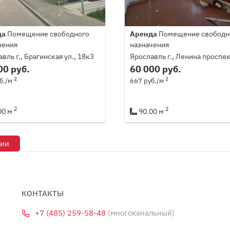
да
Помещение свободного
Аренда
Помещение свободн
чения
назначения
вль г., Брагинская ул., 18к3
Ярославль г., Ленина проспек
00 руб.
60 000 руб.
2
2
б./м
667 руб./м
2
2
00 м
90.00 м
рии
КОНТАКТЫ
+7 (485) 259-58-48
(многоканальный)